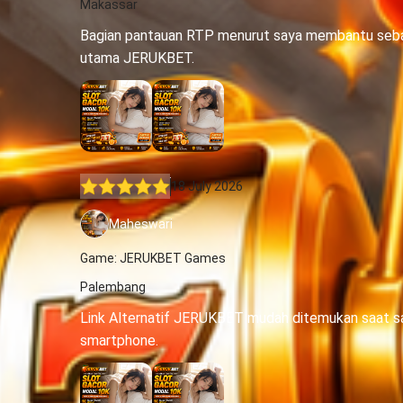
Makassar
Bagian pantauan RTP menurut saya membantu sebag
utama JERUKBET.
18 July 2026
Maheswari
Game: JERUKBET Games
Palembang
Link Alternatif JERUKBET mudah ditemukan saat sa
smartphone.