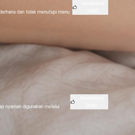
Membantu
(888)
derhana dan tidak menutupi menu
Membantu
(888)
ap nyaman digunakan melalui