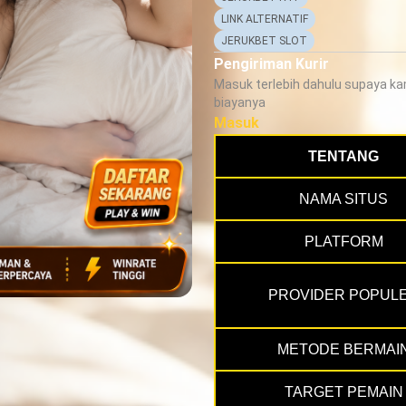
LINK ALTERNATIF
JERUKBET SLOT
Pengiriman Kurir
Masuk terlebih dahulu supaya ka
biayanya
Masuk
TENTANG
NAMA SITUS
PLATFORM
PROVIDER POPUL
METODE BERMAI
TARGET PEMAIN