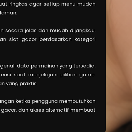
dibuat ringkas agar setiap menu mudah
alaman.
 secara jelas dan mudah dijangkau.
an slot gacor berdasarkan kategori
enali data permainan yang tersedia.
ensi saat menjelajahi pilihan game.
 yang praktis.
dangan ketika pengguna membutuhkan
ot gacor, dan akses alternatif membuat