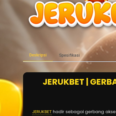
Deskripsi
Spesifikasi
JERUKBET | GERB
JERUKBET
hadir sebagai gerbang akse