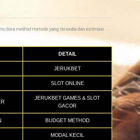
mu bisa melihat metode yang tersedia dan estimasi
DETAIL
JERUKBET
SLOT ONLINE
JERUKBET GAMES & SLOT
ER
GACOR
N
BUDGET METHOD
MODAL KECIL